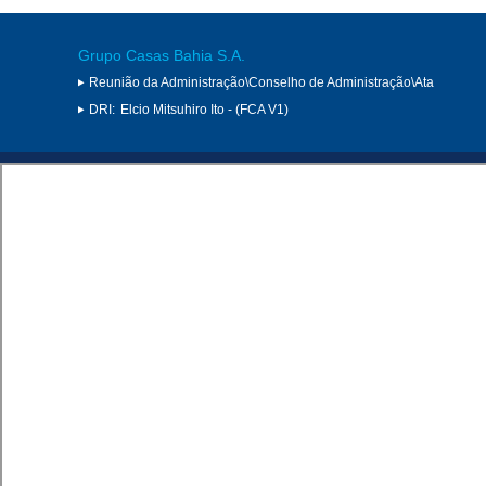
Grupo Casas Bahia S.A.
Reunião da Administração\Conselho de Administração\Ata
DRI:
Elcio Mitsuhiro Ito - (FCA V1)