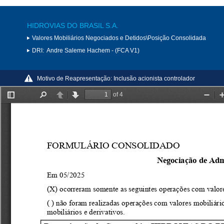
HIDROVIAS DO BRASIL S.A.
Valores Mobiliários Negociados e Detidos\Posição Consolidada
DRI:
Andre Saleme Hachem - (FCA V1)
Motivo de Reapresentação:
Inclusão acionista controlador