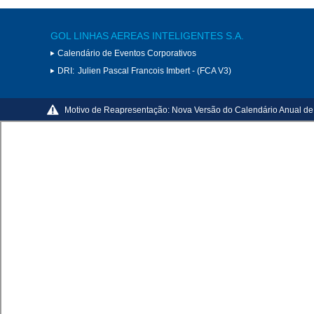
GOL LINHAS AEREAS INTELIGENTES S.A.
Calendário de Eventos Corporativos
DRI:
Julien Pascal Francois Imbert - (FCA V3)
Motivo de Reapresentação:
Nova Versão do Calendário Anual de