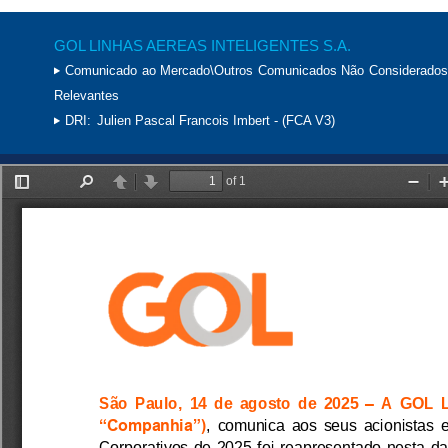
GOL LINHAS AEREAS INTELIGENTES S.A.
Comunicado ao Mercado\Outros Comunicados Não Considerados
Relevantes
DRI:
Julien Pascal Francois Imbert - (FCA V3)