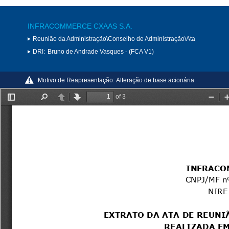
INFRACOMMERCE CXAAS S.A.
Reunião da Administração\Conselho de Administração\Ata
DRI:
Bruno de Andrade Vasques - (FCA V1)
Motivo de Reapresentação:
Alteração de base acionária