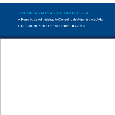
GOL LINHAS AEREAS INTELIGENTES S.A.
Reunião da Administração\Conselho de Administração\Ata
DRI:
Julien Pascal Francois Imbert - (FCA V3)