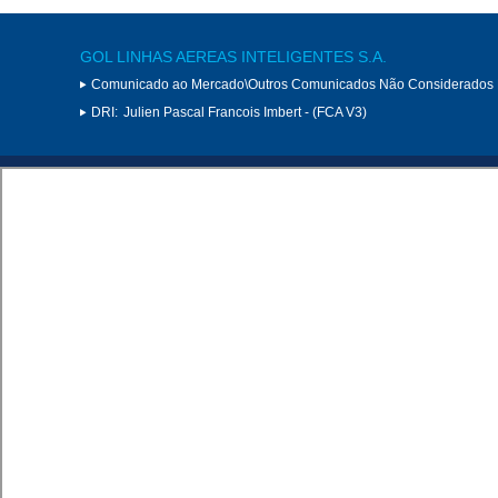
GOL LINHAS AEREAS INTELIGENTES S.A.
Comunicado ao Mercado\Outros Comunicados Não Considerados 
DRI:
Julien Pascal Francois Imbert - (FCA V3)