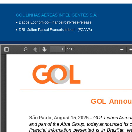
GOL LINHAS AEREAS INTELIGENTES S.A.
Dados Econômico-Financeiros\Press-release
DRI:
Julien Pascal Francois Imbert - (FCA V3)