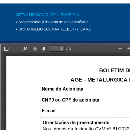
METALURGICA RIOSULENSE S.A.
Assembleia\AGE\Boletim de voto a distância
DRI:
ORNELIO GUILMAR KLEBER - (FCA V1)