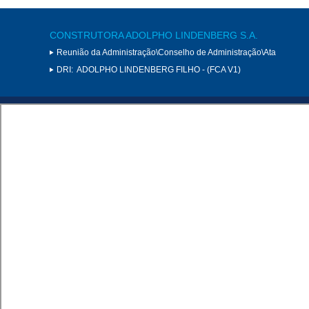
CONSTRUTORA ADOLPHO LINDENBERG S.A.
Reunião da Administração\Conselho de Administração\Ata
DRI:
ADOLPHO LINDENBERG FILHO - (FCA V1)