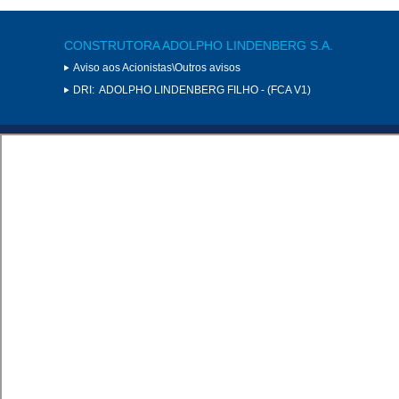
CONSTRUTORA ADOLPHO LINDENBERG S.A.
Aviso aos Acionistas\Outros avisos
DRI:
ADOLPHO LINDENBERG FILHO - (FCA V1)