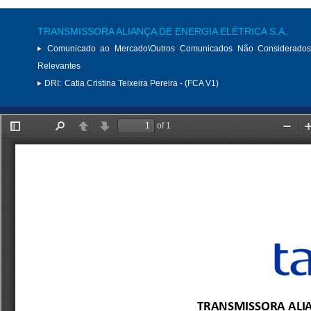
TRANSMISSORA ALIANÇA DE ENERGIA ELÉTRICA S.A.
Comunicado ao Mercado\Outros Comunicados Não Considerados
Relevantes
DRI:
Catia Cristina Teixeira Pereira - (FCA V1)