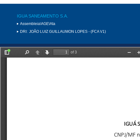
IGUA SANEAMENTO S.A.
Assembleia\AGE\Ata
DRI:
JOÃO LUIZ GUILLAUMON LOPES - (FCA V1)