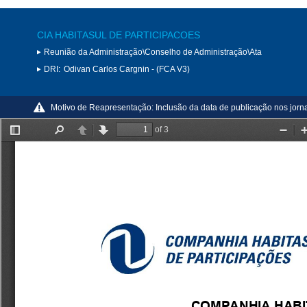
CIA HABITASUL DE PARTICIPACOES
Reunião da Administração\Conselho de Administração\Ata
DRI:
Odivan Carlos Cargnin - (FCA V3)
Motivo de Reapresentação:
Inclusão da data de publicação nos jorn