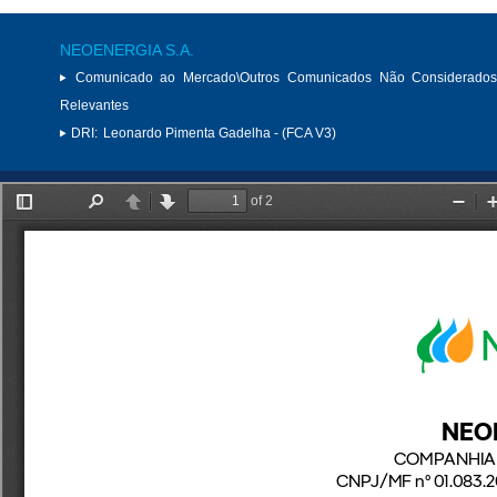
NEOENERGIA S.A.
Comunicado ao Mercado\Outros Comunicados Não Considerados
Relevantes
DRI:
Leonardo Pimenta Gadelha - (FCA V3)