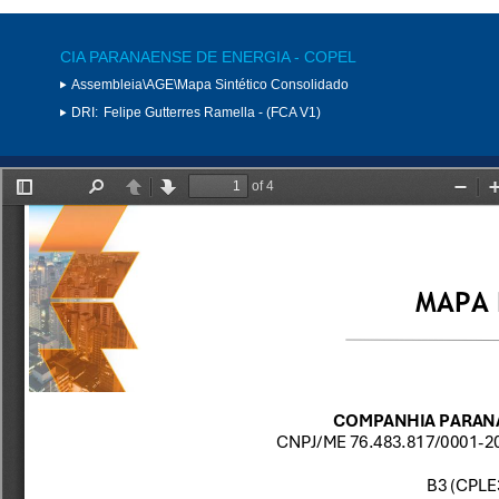
CIA PARANAENSE DE ENERGIA - COPEL
Assembleia\AGE\Mapa Sintético Consolidado
DRI:
Felipe Gutterres Ramella - (FCA V1)