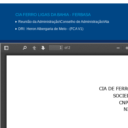
CIA FERRO LIGAS DA BAHIA - FERBASA
Reunião da Administração\Conselho de Administração\Ata
DRI:
Heron Albergaria de Melo - (FCA V1)