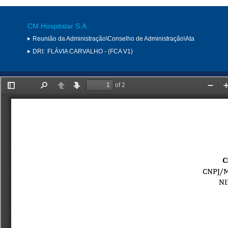
CM Hospitalar S.A
Reunião da Administração\Conselho de Administração\Ata
DRI:
FLÁVIA CARVALHO - (FCA V1)