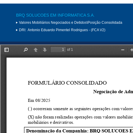
BRQ SOLUCOES EM INFORMATICA S.A.
Valores Mobiliários Negociados e Detidos\Posição Consolidada
DRI:
Antonio Eduardo Pimentel Rodrigues - (FCA V2)