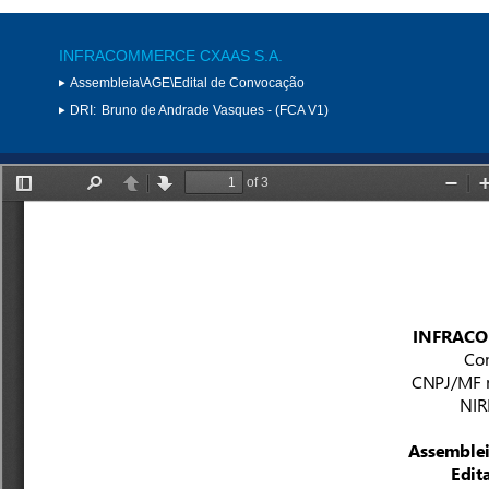
INFRACOMMERCE CXAAS S.A.
Assembleia\AGE\Edital de Convocação
DRI:
Bruno de Andrade Vasques - (FCA V1)