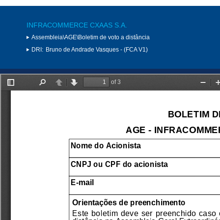
INFRACOMMERCE CXAAS S.A.
Assembleia\AGE\Boletim de voto a distância
DRI:
Bruno de Andrade Vasques - (FCA V1)