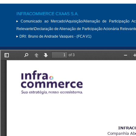
INFRACOMMERCE CXAAS S.A.
Comunicado ao Mercado\Aquisição/Alienação de Participação Aci
Relevante\Declaração de Alienação de Participação Acionária Relevant
DRI:
Bruno de Andrade Vasques - (FCA V1)