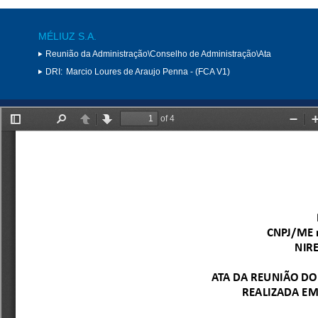
MÉLIUZ S.A.
Reunião da Administração\Conselho de Administração\Ata
DRI:
Marcio Loures de Araujo Penna - (FCA V1)