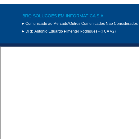
BRQ SOLUCOES EM INFORMATICA S.A.
Comunicado ao Mercado\Outros Comunicados Não Considerados 
DRI:
Antonio Eduardo Pimentel Rodrigues - (FCA V2)