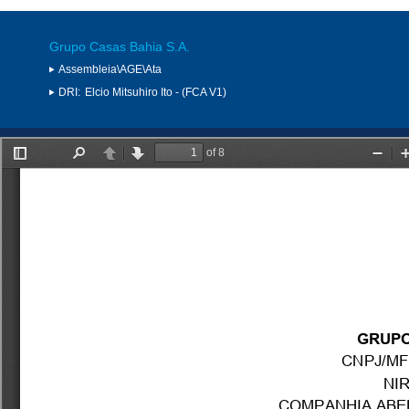
Grupo Casas Bahia S.A.
Assembleia\AGE\Ata
DRI:
Elcio Mitsuhiro Ito - (FCA V1)