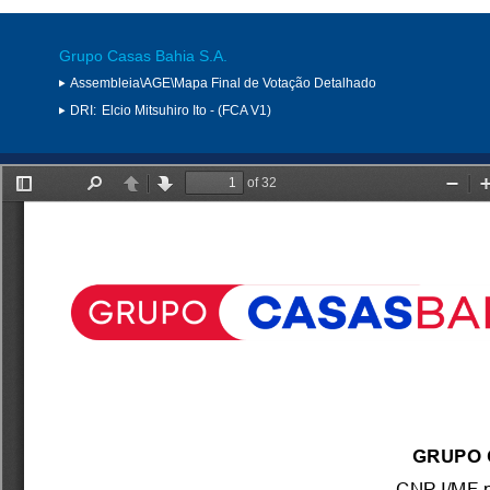
Grupo Casas Bahia S.A.
Assembleia\AGE\Mapa Final de Votação Detalhado
DRI:
Elcio Mitsuhiro Ito - (FCA V1)