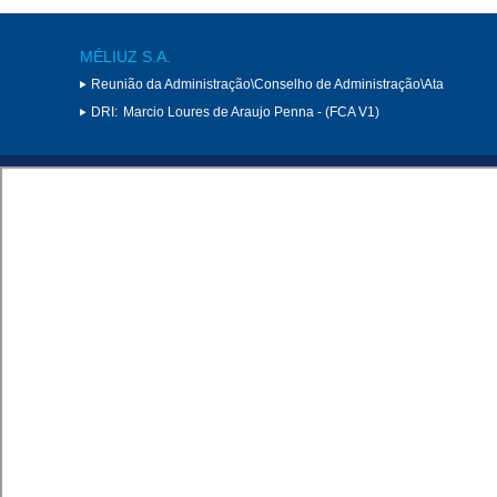
MÉLIUZ S.A.
Reunião da Administração\Conselho de Administração\Ata
DRI:
Marcio Loures de Araujo Penna - (FCA V1)