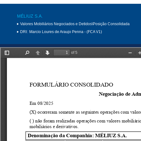
MÉLIUZ S.A.
Valores Mobiliários Negociados e Detidos\Posição Consolidada
DRI:
Marcio Loures de Araujo Penna - (FCA V1)