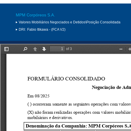
MPM Corpóreos S.A.
Valores Mobiliários Negociados e Detidos\Posição Consolidada
DRI:
Fabio Itikawa - (FCA V2)