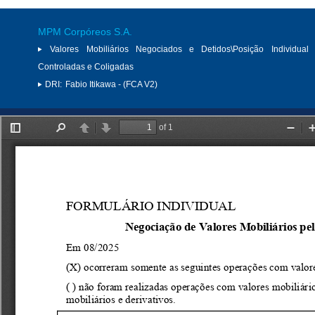
MPM Corpóreos S.A.
Valores Mobiliários Negociados e Detidos\Posição Individual 
Controladas e Coligadas
DRI:
Fabio Itikawa - (FCA V2)