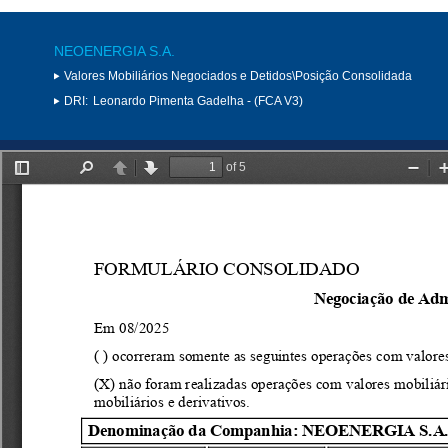
NEOENERGIA S.A.
Valores Mobiliários Negociados e Detidos\Posição Consolidada
DRI:
Leonardo Pimenta Gadelha - (FCA V3)