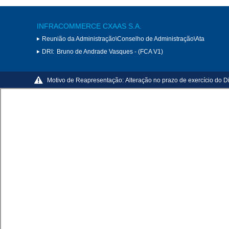
INFRACOMMERCE CXAAS S.A.
Reunião da Administração\Conselho de Administração\Ata
DRI:
Bruno de Andrade Vasques - (FCA V1)
Motivo de Reapresentação:
Alteração no prazo de exercício do D