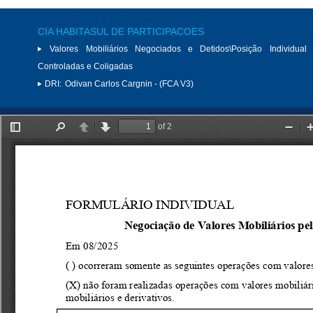
CIA HABITASUL DE PARTICIPACOES
Valores Mobiliários Negociados e Detidos\Posição Individual 
Controladas e Coligadas
DRI:
Odivan Carlos Cargnin - (FCA V3)