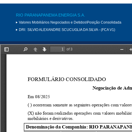
RIO PARANAPANEMA ENERGIA S.A.
Valores Mobiliários Negociados e Detidos\Posição Consolidada
DRI:
SILVIO ALEXANDRE SCUCUGLIA DA SILVA - (FCA V1)