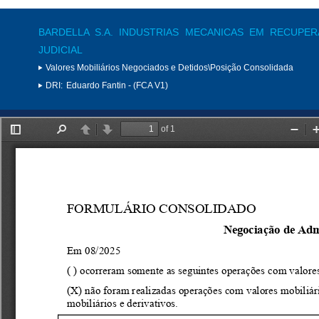
BARDELLA S.A. INDUSTRIAS MECANICAS EM RECUPE
JUDICIAL
Valores Mobiliários Negociados e Detidos\Posição Consolidada
DRI:
Eduardo Fantin - (FCA V1)