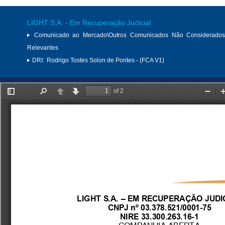
LIGHT S.A. - Em Recuperação Judicial
Comunicado ao Mercado\Outros Comunicados Não Considerados
Relevantes
DRI:
Rodrigo Tostes Solon de Pontes - (FCA V1)