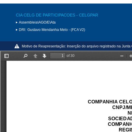
CIA CELG DE PARTICIPACOES - CELGPAR
Assembleia\AGO/E\Ata
DRI:
Gustavo Mendanha Melo - (FCA V2)
Motivo de Reapresentação:
Inserção do arquivo registrado na Junt