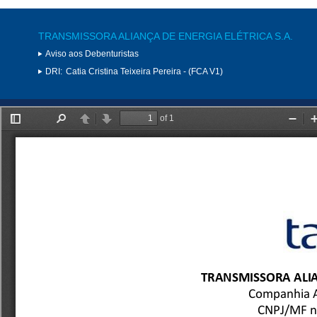
TRANSMISSORA ALIANÇA DE ENERGIA ELÉTRICA S.A.
Aviso aos Debenturistas
DRI:
Catia Cristina Teixeira Pereira - (FCA V1)