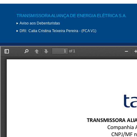
TRANSMISSORA ALIANÇA DE ENERGIA ELÉTRICA S.A.
Aviso aos Debenturistas
DRI:
Catia Cristina Teixeira Pereira - (FCA V1)