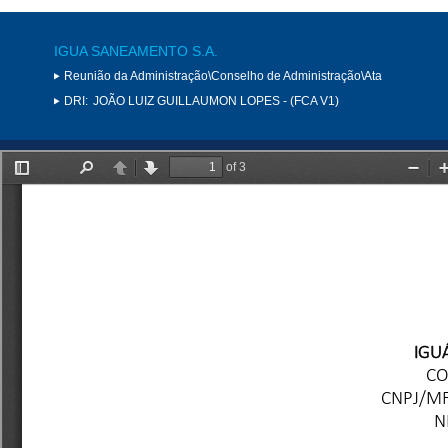
IGUA SANEAMENTO S.A.
Reunião da Administração\Conselho de Administração\Ata
DRI:
JOÃO LUIZ GUILLAUMON LOPES - (FCA V1)