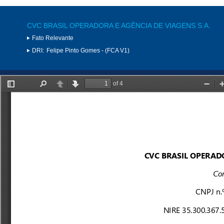
CVC BRASIL OPERADORA E AGÊNCIA DE VIAGENS S.A.
Fato Relevante
DRI:
Felipe Pinto Gomes - (FCA V1)