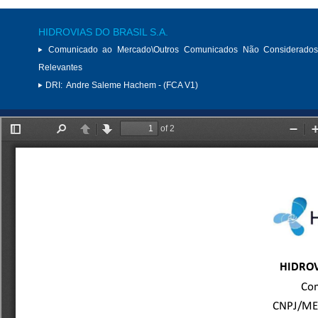
HIDROVIAS DO BRASIL S.A.
Comunicado ao Mercado\Outros Comunicados Não Considerados
Relevantes
DRI:
Andre Saleme Hachem - (FCA V1)