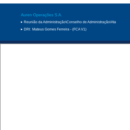
Auren Operações S.A.
Reunião da Administração\Conselho de Administração\Ata
DRI:
Mateus Gomes Ferreira - (FCA V1)