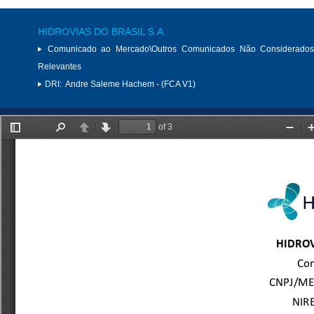
HIDROVIAS DO BRASIL S.A.
Comunicado ao Mercado\Outros Comunicados Não Considerados
Relevantes
DRI:
Andre Saleme Hachem - (FCA V1)