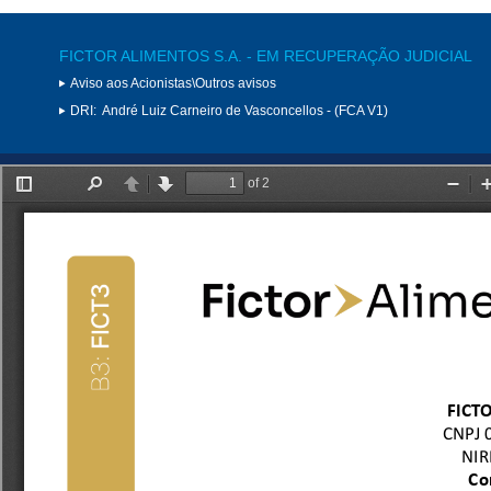
FICTOR ALIMENTOS S.A. - EM RECUPERAÇÃO JUDICIAL
Aviso aos Acionistas\Outros avisos
DRI:
André Luiz Carneiro de Vasconcellos - (FCA V1)