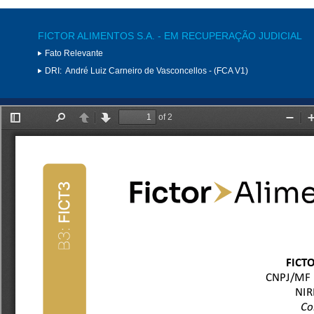
FICTOR ALIMENTOS S.A. - EM RECUPERAÇÃO JUDICIAL
Fato Relevante
DRI:
André Luiz Carneiro de Vasconcellos - (FCA V1)