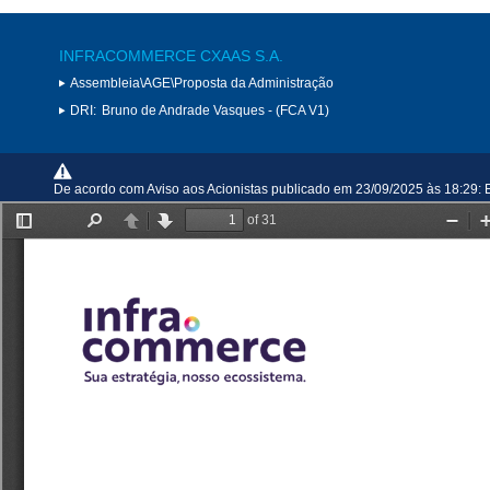
INFRACOMMERCE CXAAS S.A.
Assembleia\AGE\Proposta da Administração
DRI:
Bruno de Andrade Vasques - (FCA V1)
De acordo com Aviso aos Acionistas publicado em 23/09/2025 às 18:29: 