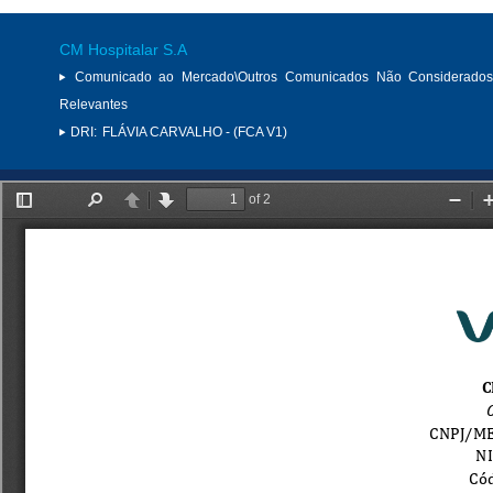
CM Hospitalar S.A
Comunicado ao Mercado\Outros Comunicados Não Considerados
Relevantes
DRI:
FLÁVIA CARVALHO - (FCA V1)