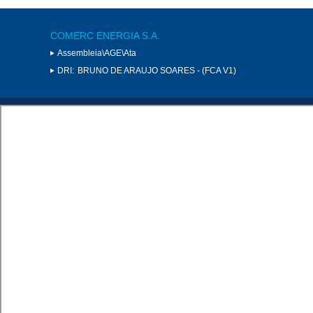
COMERC ENERGIA S.A.
Assembleia\AGE\Ata
DRI:
BRUNO DE ARAUJO SOARES - (FCA V1)