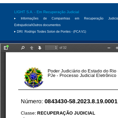
LIGHT S.A. - Em Recuperação Judicial
Informações de Companhias em Recuperação Judici
Extrajudicial\Outros documentos
DRI:
Rodrigo Tostes Solon de Pontes - (FCA V1)